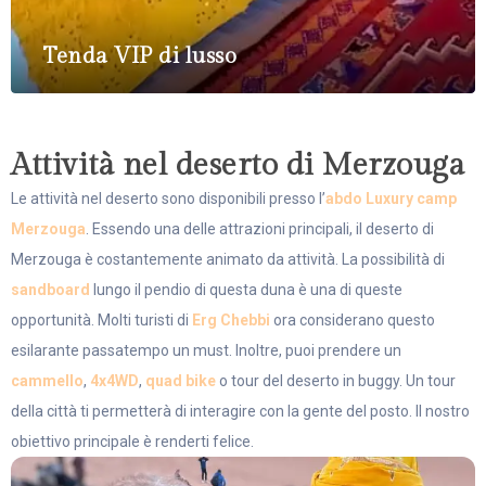
Tenda VIP di lusso
3 Adults / 3 Children
Doppio
38 m²
Attività nel deserto di Merzouga
Le attività nel deserto sono disponibili presso l’
abdo Luxury camp
Merzouga
. Essendo una delle attrazioni principali, il deserto di
Merzouga è costantemente animato da attività. La possibilità di
sandboard
lungo il pendio di questa duna è una di queste
opportunità. Molti turisti di
Erg Chebbi
ora considerano questo
esilarante passatempo un must. Inoltre, puoi prendere un
cammello
,
4x4WD
,
quad bike
o tour del deserto in buggy. Un tour
della città ti permetterà di interagire con la gente del posto. Il nostro
obiettivo principale è renderti felice.