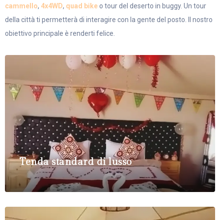
cammello
,
4x4WD
,
quad bike
o tour del deserto in buggy. Un tour
della città ti permetterà di interagire con la gente del posto. Il nostro
obiettivo principale è renderti felice.
Tenda standard di lusso
Tenda con letto
3 Adults / 3 Children
matrimoniale