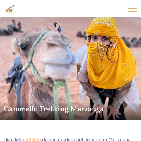
Cammello Trekking Merzouga
Una delle
attività
da non perdere nel deserto di Merzouga