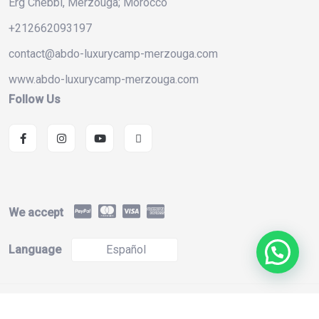
Erg Chebbi, Merzouga; Morocco
+212662093197
contact@abdo-luxurycamp-merzouga.com
www.abdo-luxurycamp-merzouga.com
Follow Us
We accept
Language
Español
Copyright 2024 Design By
DIGIWORLD