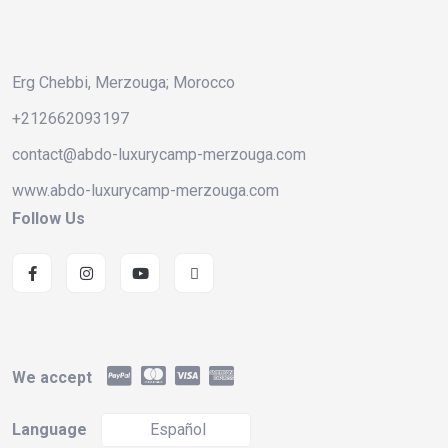
Erg Chebbi, Merzouga; Morocco
+212662093197
contact@abdo-luxurycamp-merzouga.com
www.abdo-luxurycamp-merzouga.com
Follow Us
We accept
Language
Español